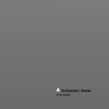
Druckversion
|
Sitemap
© tst-design