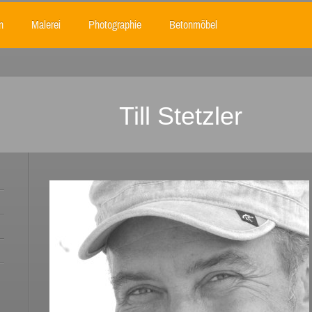
n
Malerei
Photographie
Betonmöbel
Till Stetzler