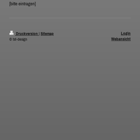
[bitte eintragen]
Login
Druckversion
|
Sitemap
Webansicht
© tst-design