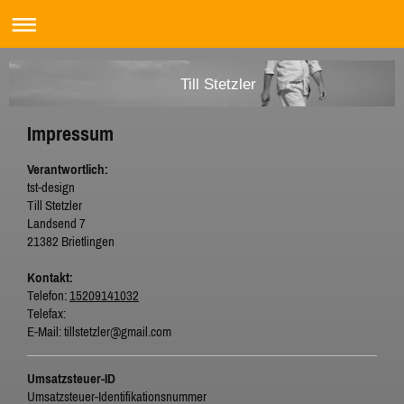
Till Stetzler
Impressum
Verantwortlich:
tst-design
Till
Stetzler
Landsend
7
21382
Brietlingen
Kontakt:
Telefon:
15209141032
Telefax:
E-Mail:
tillstetzler@gmail.com
Umsatzsteuer-ID
Umsatzsteuer-Identifikationsnummer