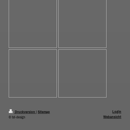
Login
Druckversion
|
Sitemap
Webansicht
© tst-design